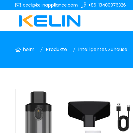
ceci@kelinappliance.com
+86-13480976326
heim
Produkte
intelligentes Zuhause